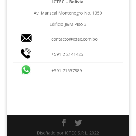
ICTEC – Bolivia
Av. Mariscal Montenegro No. 1350
Edificio J&M Piso 3
contacto@ictec.com.bo
+591 2 2141425
+591 71557889
Diseñado por ICTEC S.R.L. 2022